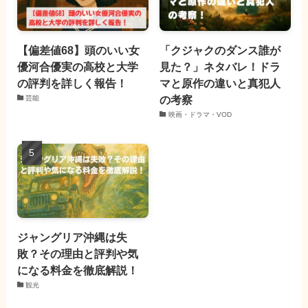
【偏差値68】頭のいい女
「クジャクのダンス誰が
優河合優実の高校と大学
見た？」ネタバレ！ドラ
の評判を詳しく報告！
マと原作の違いと真犯人
の考察
芸能
映画・ドラマ・VOD
ジャングリア沖縄は失
敗？その理由と評判や気
になる料金を徹底解説！
観光