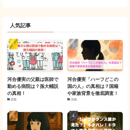
人気記事
河合優実の父親は医師で
河合優実「ハーフどこの
勤める病院は？孫大輔説
国の人」の真相は？国籍
の真相！
や家族背景を徹底調査！
芸能
芸能