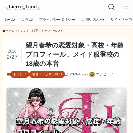
ホーム
コラム
プライバシーポリシー
お問い合わせ
サイトマップ
ホーム
トレンド
映画・ドラマ・VOD
望月春希の恋愛対象・高校・年齢
2026
プロフィール。メイド服登校の
2/27
18歳の本音
2026-02-27
マナビーノ
トレンド
映画・ドラマ・VOD