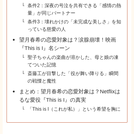
条件2：深夜の号泣を共有できる「感情の熱
量」が同じパートナー
条件3：壊れかけの「未完成な美しさ」を知
っている慈愛の人
望月春希の恋愛対象は？涙腺崩壊！映画
『This is I』名シーン
聖子ちゃんの楽曲が溶かした、母と娘の凍
てついた記憶
斎藤工が目撃した「役が舞い降りる」瞬間
の戦慄と魔性
まとめ：望月春希の恋愛対象は？Netflixは
るな愛役『This is I』の真実
「This is I（これが私）」という希望を胸に