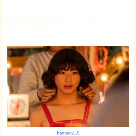
望月春希の恋愛対象
は
？Netflix『This is
I』主演の素顔
banger公式