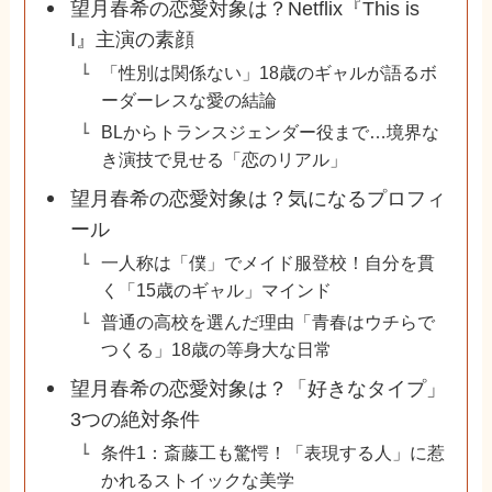
望月春希の恋愛対象は？Netflix『This is
I』主演の素顔
「性別は関係ない」18歳のギャルが語るボ
ーダーレスな愛の結論
BLからトランスジェンダー役まで…境界な
き演技で見せる「恋のリアル」
望月春希の恋愛対象は？気になるプロフィ
ール
一人称は「僕」でメイド服登校！自分を貫
く「15歳のギャル」マインド
普通の高校を選んだ理由「青春はウチらで
つくる」18歳の等身大な日常
望月春希の恋愛対象は？「好きなタイプ」
3つの絶対条件
条件1：斎藤工も驚愕！「表現する人」に惹
かれるストイックな美学