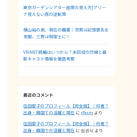
東京ガーデンシアター座席の見え方|アリー
ナ見えない席の逆転策
横山裕の弟、現在の職業｜次男は記憶喪失を
克服、三男は税理士に！
VIVANT続編はいつから？未回収の伏線と最
新キャスト情報を徹底考察
最近のコメント
住田愛子のプロフィール【完全版】｜何者？
出身・韓国での活躍と現在
に
rfksm
より
住田愛子のプロフィール【完全版】｜何者？
出身・韓国での活躍と現在
に
엄권식
より