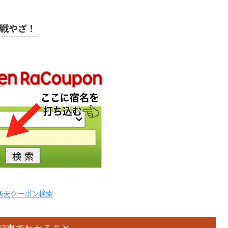
戦やざ！
楽天クーポン検索