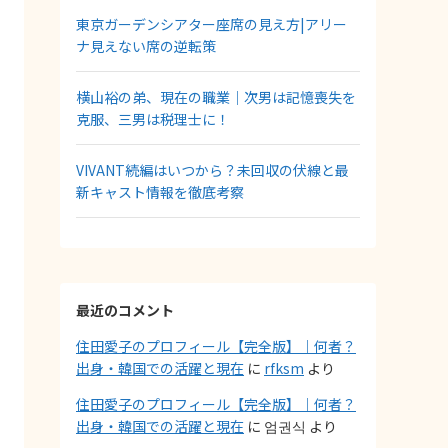
東京ガーデンシアター座席の見え方|アリー
ナ見えない席の逆転策
横山裕の弟、現在の職業｜次男は記憶喪失を
克服、三男は税理士に！
VIVANT続編はいつから？未回収の伏線と最
新キャスト情報を徹底考察
最近のコメント
住田愛子のプロフィール【完全版】｜何者？
出身・韓国での活躍と現在
に
rfksm
より
住田愛子のプロフィール【完全版】｜何者？
出身・韓国での活躍と現在
に
엄권식
より