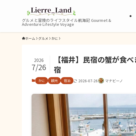
グルメと冒険のライフスタイル航海記 Gourmet &
Adventure Lifestyle Voyage
ホーム
グルメ
かに
【福井】民宿の蟹が食べ
2026
7/26
宿
かに
観光
宿泊
2026-07-26
マナビーノ